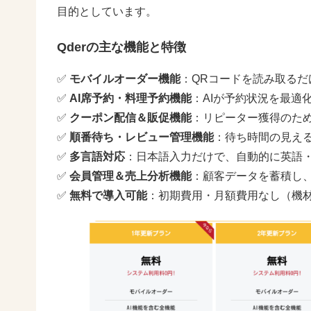
目的としています。
Qderの主な機能と特徴
✅
モバイルオーダー機能
：QRコードを読み取る
✅
AI席予約・料理予約機能
：AIが予約状況を最適
✅
クーポン配信＆販促機能
：リピーター獲得のた
✅
順番待ち・レビュー管理機能
：待ち時間の見え
✅
多言語対応
：日本語入力だけで、自動的に英語
✅
会員管理＆売上分析機能
：顧客データを蓄積し
✅
無料で導入可能
：初期費用・月額費用なし（機