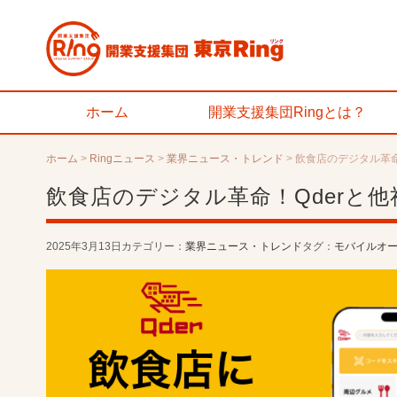
ホーム
開業支援集団Ringとは？
ホーム
>
Ringニュース
>
業界ニュース・トレンド
>
飲食店のデジタル革命
飲食店のデジタル革命！Qderと
2025年3月13日
カテゴリー：
業界ニュース・トレンド
タグ：
モバイルオ