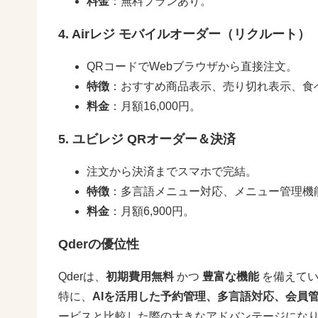
料金
：無料プランあり。
4. Airレジ モバイルオーダー（リクルート）
QRコードでWebブラウザから直接注文。
特徴
：おすすめ商品表示、売り切れ表示、食
料金
：月額16,000円。
5. ユビレジ QRオーダー＆決済
注文から決済までスマホで完結。
特徴
：多言語メニュー対応、メニュー管理機
料金
：月額6,900円。
Qderの優位性
Qderは、
初期費用無料
かつ
豊富な機能
を備えてい
特に、
AIを活用した予約管理、多言語対応、会員
ービスと比較した際の大きなアドバンテージにな