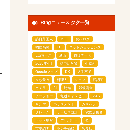
RIngニュース タグ一覧
訪日外国人
MEO
食べログ
物価高騰
EC
ネットショッピング
Eコマース
通販
市場データ
2025年4月
熱中症対策
生成AI
Googleマップ
DX
人手不足
立ち飲み
料理人
シェフ
顔認証
カメラ
AI
時給
最低賃金
ノーショー
無断キャンセル
M&A
サンマ
ハラスメント
カスハラ
クレーム
サービス設計
飲食店集客
ネット集客
デリバリー
壁
市場調査
ランチ価格
飲食店