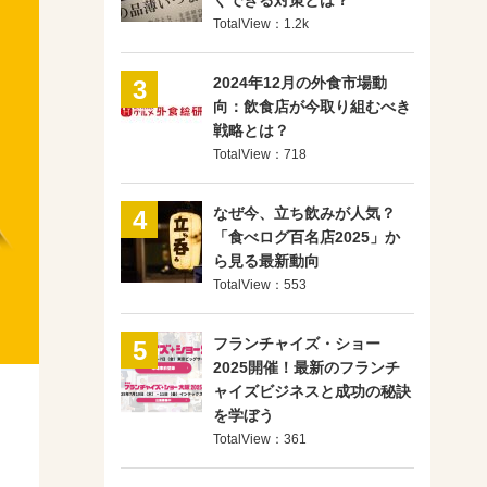
ぐできる対策とは？
TotalView：1.2k
2024年12月の外食市場動
3
向：飲食店が今取り組むべき
戦略とは？
TotalView：718
なぜ今、立ち飲みが人気？
4
「食べログ百名店2025」か
ら見る最新動向
TotalView：553
フランチャイズ・ショー
5
2025開催！最新のフランチ
ャイズビジネスと成功の秘訣
を学ぼう
TotalView：361