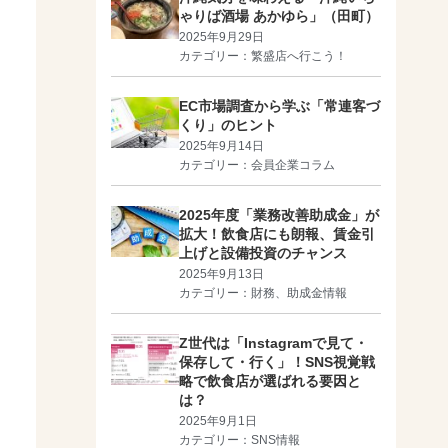
ゃりば酒場 あかゆら」（田町）
2025年9月29日
カテゴリー：
繁盛店へ行こう！
EC市場調査から学ぶ「常連客づ
くり」のヒント
2025年9月14日
カテゴリー：
会員企業コラム
2025年度「業務改善助成金」が
拡大！飲食店にも朗報、賃金引
上げと設備投資のチャンス
2025年9月13日
カテゴリー：
財務、助成金情報
Z世代は「Instagramで見て・
保存して・行く」！SNS視覚戦
略で飲食店が選ばれる要因と
は？
2025年9月1日
カテゴリー：
SNS情報