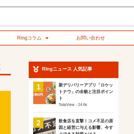
Ringコラム
お問い合わせ
較
RIngニュース 人気記事
新デリバリーアプリ「ロケッ
1
トナウ」の全貌と注目ポイン
ト
TotalView：24.6k
飲食店を直撃！コメ不足の原
2
因と経営に与える影響、今す